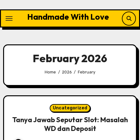
Skip
to
Handmade With Love
content
February 2026
Home
2026
February
Uncategorized
Tanya Jawab Seputar Slot: Masalah
WD dan Deposit