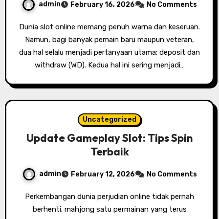
admin
February 16, 2026
No Comments
Dunia slot online memang penuh warna dan keseruan.
Namun, bagi banyak pemain baru maupun veteran,
dua hal selalu menjadi pertanyaan utama: deposit dan
withdraw (WD). Kedua hal ini sering menjadi…
Uncategorized
Update Gameplay Slot: Tips Spin
Terbaik
admin
February 12, 2026
No Comments
Perkembangan dunia perjudian online tidak pernah
berhenti. mahjong satu permainan yang terus