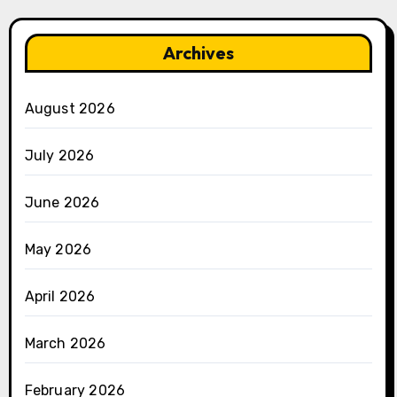
Archives
August 2026
July 2026
June 2026
May 2026
April 2026
March 2026
February 2026