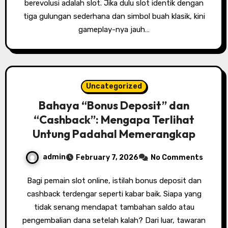
berevolusi adalah slot. Jika dulu slot identik dengan
tiga gulungan sederhana dan simbol buah klasik, kini
gameplay-nya jauh…
Uncategorized
Bahaya “Bonus Deposit” dan
“Cashback”: Mengapa Terlihat
Untung Padahal Memerangkap
admin
February 7, 2026
No Comments
Bagi pemain slot online, istilah bonus deposit dan
cashback terdengar seperti kabar baik. Siapa yang
tidak senang mendapat tambahan saldo atau
pengembalian dana setelah kalah? Dari luar, tawaran