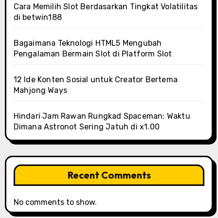
Cara Memilih Slot Berdasarkan Tingkat Volatilitas
di betwin188
Bagaimana Teknologi HTML5 Mengubah
Pengalaman Bermain Slot di Platform Slot
12 Ide Konten Sosial untuk Creator Bertema
Mahjong Ways
Hindari Jam Rawan Rungkad Spaceman: Waktu
Dimana Astronot Sering Jatuh di x1.00
Recent Comments
No comments to show.