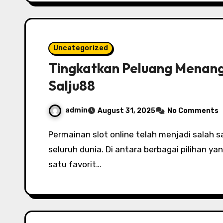
Uncategorized
Tingkatkan Peluang Menang
Salju88
admin
August 31, 2025
No Comments
Permainan slot online telah menjadi salah satu pilihan hiburan utama bagi para penjudi di
seluruh dunia. Di antara berbagai pilihan ya
satu favorit…