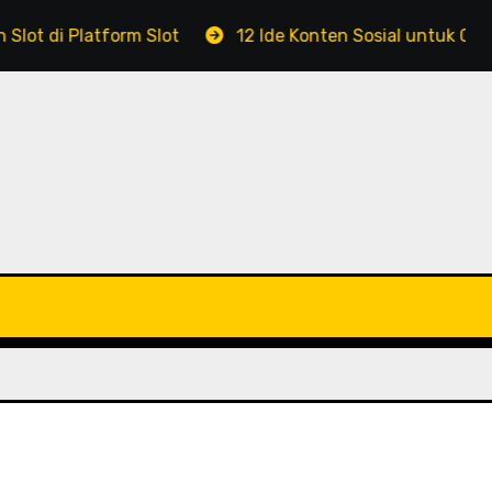
 Platform Slot
12 Ide Konten Sosial untuk Creator 