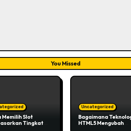
You Missed
ategorized
Uncategorized
 Memilih Slot
Bagaimana Teknolo
asarkan Tingkat
HTML5 Mengubah
tilitas di betwin188
Pengalaman Bermai