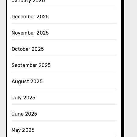
January 2026
December 2025
November 2025
October 2025
September 2025
August 2025
July 2025
June 2025
May 2025