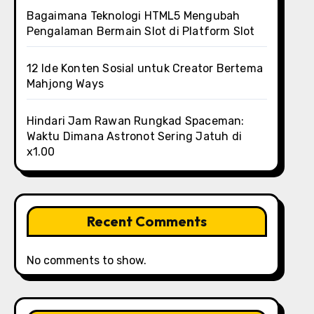
Bagaimana Teknologi HTML5 Mengubah
Pengalaman Bermain Slot di Platform Slot
12 Ide Konten Sosial untuk Creator Bertema
Mahjong Ways
Hindari Jam Rawan Rungkad Spaceman:
Waktu Dimana Astronot Sering Jatuh di
x1.00
Recent Comments
No comments to show.