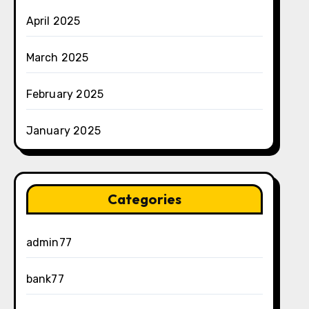
April 2025
March 2025
February 2025
January 2025
Categories
admin77
bank77