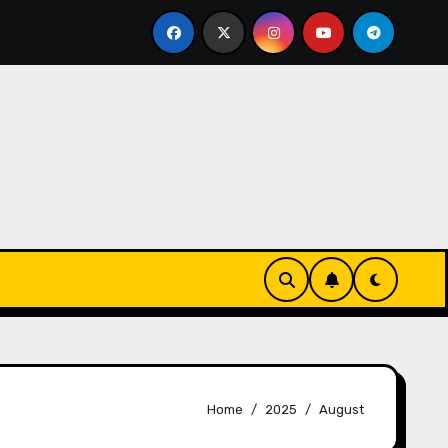
Bertema Mahjong Ways
Hindari Jam Rawan Rungkad Sp
Home
2025
August