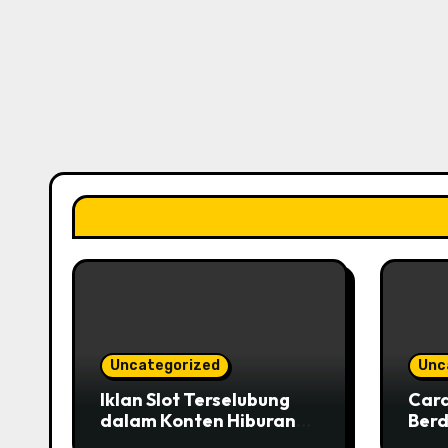
Uncategorized
Unc
Iklan Slot Terselubung
Cara
dalam Konten Hiburan
Berd
Indonesia
Vola