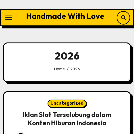
Skip
to
Handmade With Love
content
2026
Home
2026
Uncategorized
Iklan Slot Terselubung dalam
Konten Hiburan Indonesia