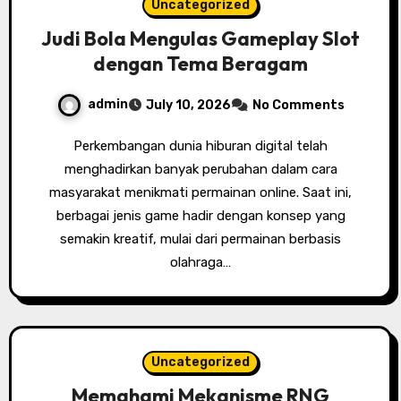
Uncategorized
Judi Bola Mengulas Gameplay Slot
dengan Tema Beragam
admin
July 10, 2026
No Comments
Perkembangan dunia hiburan digital telah
menghadirkan banyak perubahan dalam cara
masyarakat menikmati permainan online. Saat ini,
berbagai jenis game hadir dengan konsep yang
semakin kreatif, mulai dari permainan berbasis
olahraga…
Uncategorized
Memahami Mekanisme RNG