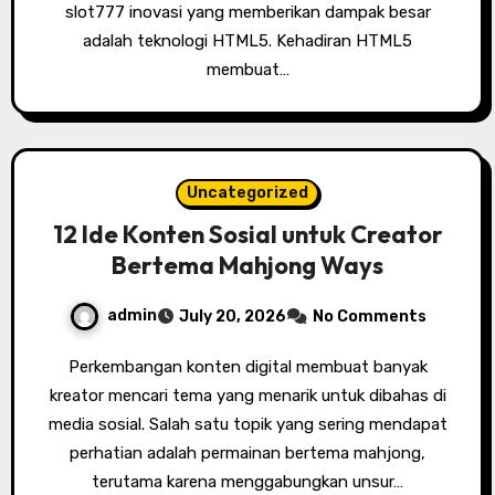
slot777 inovasi yang memberikan dampak besar
adalah teknologi HTML5. Kehadiran HTML5
membuat…
Uncategorized
12 Ide Konten Sosial untuk Creator
Bertema Mahjong Ways
admin
July 20, 2026
No Comments
Perkembangan konten digital membuat banyak
kreator mencari tema yang menarik untuk dibahas di
media sosial. Salah satu topik yang sering mendapat
perhatian adalah permainan bertema mahjong,
terutama karena menggabungkan unsur…