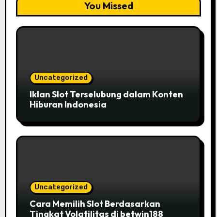
You Missed
Uncategorized
Iklan Slot Terselubung dalam Konten
Hiburan Indonesia
Uncategorized
Cara Memilih Slot Berdasarkan
Tingkat Volatilitas di betwin188