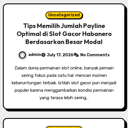
Uncategorized
Tips Memilih Jumlah Payline
Optimal di Slot Gacor Habanero
Berdasarkan Besar Modal
admin
July 17, 2026
No Comments
Dalam dunia permainan slot online, banyak pemain
sering fokus pada satu hal: mencari momen
keberuntungan terbaik. Istilah slot gacor pun menjadi
populer karena menggambarkan kondisi permainan
yang terasa lebih sering…