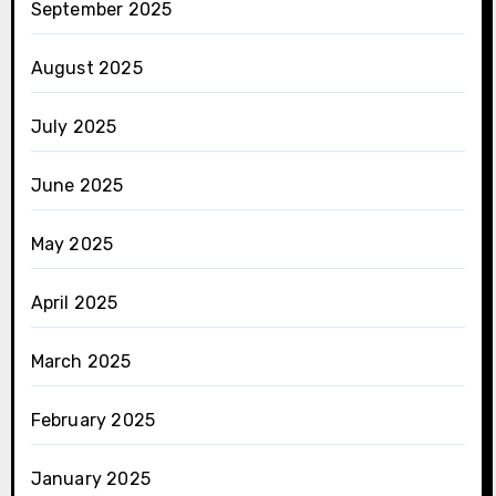
September 2025
August 2025
July 2025
June 2025
May 2025
April 2025
March 2025
February 2025
January 2025