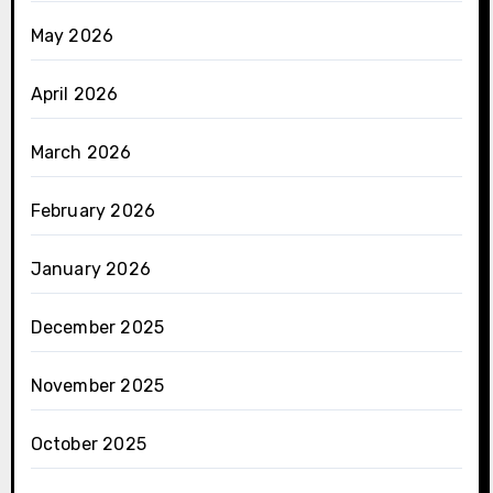
May 2026
April 2026
March 2026
February 2026
January 2026
December 2025
November 2025
October 2025