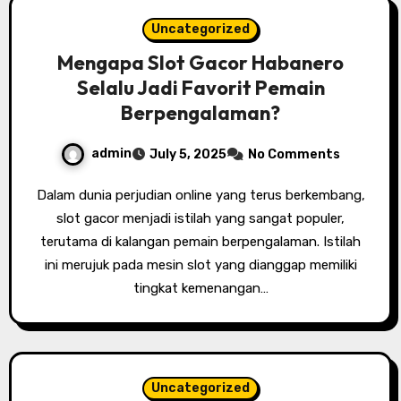
Uncategorized
Mengapa Slot Gacor Habanero
Selalu Jadi Favorit Pemain
Berpengalaman?
admin
July 5, 2025
No Comments
Dalam dunia perjudian online yang terus berkembang,
slot gacor menjadi istilah yang sangat populer,
terutama di kalangan pemain berpengalaman. Istilah
ini merujuk pada mesin slot yang dianggap memiliki
tingkat kemenangan…
Uncategorized