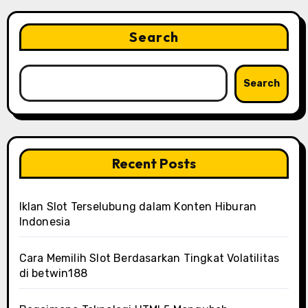
Search
Search
Recent Posts
Iklan Slot Terselubung dalam Konten Hiburan
Indonesia
Cara Memilih Slot Berdasarkan Tingkat Volatilitas
di betwin188