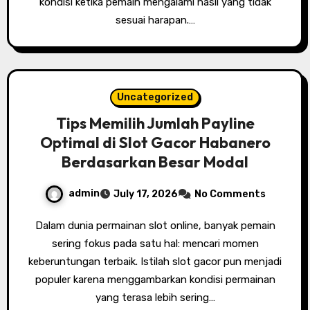
kondisi ketika pemain mengalami hasil yang tidak
sesuai harapan.…
Uncategorized
Tips Memilih Jumlah Payline
Optimal di Slot Gacor Habanero
Berdasarkan Besar Modal
admin
July 17, 2026
No Comments
Dalam dunia permainan slot online, banyak pemain
sering fokus pada satu hal: mencari momen
keberuntungan terbaik. Istilah slot gacor pun menjadi
populer karena menggambarkan kondisi permainan
yang terasa lebih sering…