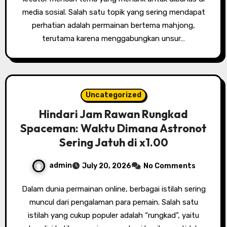
media sosial. Salah satu topik yang sering mendapat
perhatian adalah permainan bertema mahjong,
terutama karena menggabungkan unsur…
Uncategorized
Hindari Jam Rawan Rungkad
Spaceman: Waktu Dimana Astronot
Sering Jatuh di x1.00
admin
July 20, 2026
No Comments
Dalam dunia permainan online, berbagai istilah sering
muncul dari pengalaman para pemain. Salah satu
istilah yang cukup populer adalah “rungkad”, yaitu