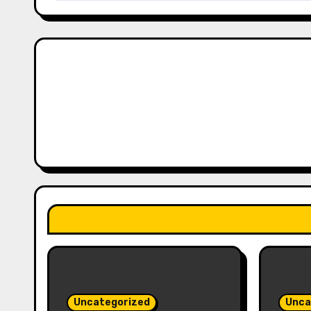
t
n
a
v
i
g
a
t
i
o
n
Uncategorized
Unca