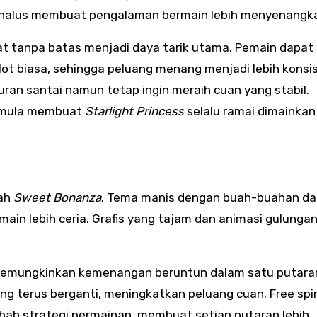
g halus membuat pengalaman bermain lebih menyenangk
kat tanpa batas menjadi daya tarik utama. Pemain dapat
lot biasa, sehingga peluang menang menjadi lebih konsi
ran santai namun tetap ingin meraih cuan yang stabil.
pemula membuat
Starlight Princess
selalu ramai dimainkan 
lah
Sweet Bonanza
. Tema manis dengan buah-buahan d
n lebih ceria. Grafis yang tajam dan animasi gulunga
mungkinkan kemenangan beruntun dalam satu putara
g terus berganti, meningkatkan peluang cuan. Free spi
ah strategi permainan, membuat setiap putaran lebih