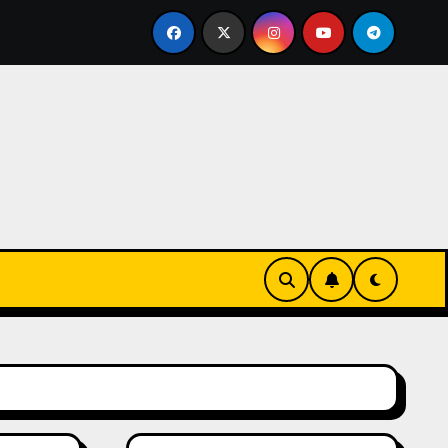
tema Mahjong Ways
Hindari Jam Rawan Rungkad Spacem