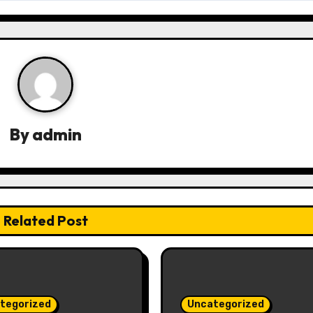
By
admin
Related Post
tegorized
Uncategorized