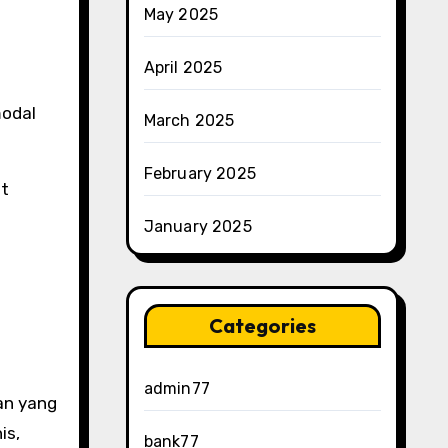
May 2025
April 2025
modal
March 2025
February 2025
ot
January 2025
Categories
admin77
an yang
is,
bank77