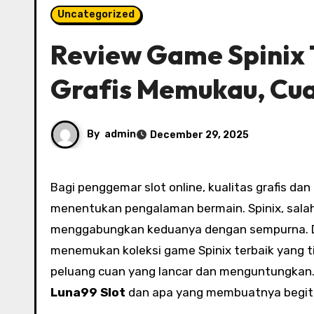
Uncategorized
Review Game Spinix T
Grafis Memukau, Cu
By
admin
December 29, 2025
Bagi penggemar slot online, kualitas grafis dan potensi kemenangan adalah dua faktor utama yang
menentukan pengalaman bermain. Spinix, sala
menggabungkan keduanya dengan sempurna. D
menemukan koleksi game Spinix terbaik yang 
peluang cuan yang lancar dan menguntungkan. 
Luna99 Slot
dan apa yang membuatnya begitu