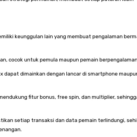
miliki keunggulan lain yang membuat pengalaman berm
n, cocok untuk pemula maupun pemain berpengalaman
x dapat dimainkan dengan lancar di smartphone maupu
ndukung fitur bonus, free spin, dan multiplier, sehingg
kan setiap transaksi dan data pemain terlindungi, seh
menangan.