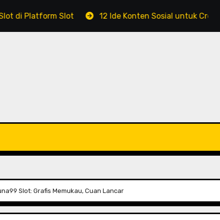
atform Slot
12 Ide Konten Sosial untuk Creator Ber
Luna99 Slot: Grafis Memukau, Cuan Lancar