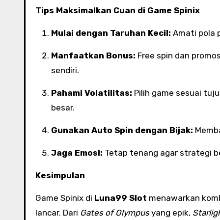
Tips Maksimalkan Cuan di Game Spinix
Mulai dengan Taruhan Kecil:
Amati pola 
Manfaatkan Bonus:
Free spin dan promo
sendiri.
Pahami Volatilitas:
Pilih game sesuai tuj
besar.
Gunakan Auto Spin dengan Bijak:
Memban
Jaga Emosi:
Tetap tenang agar strategi be
Kesimpulan
Game Spinix di
Luna99 Slot
menawarkan kombi
lancar. Dari
Gates of Olympus
yang epik,
Starlig