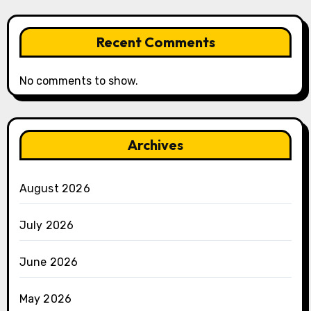
Recent Comments
No comments to show.
Archives
August 2026
July 2026
June 2026
May 2026