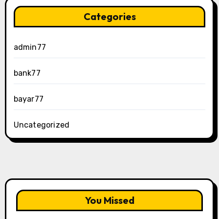
Categories
admin77
bank77
bayar77
Uncategorized
You Missed