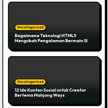
Uncategorized
Bagaimana Teknologi HTML5
Mengubah Pengalaman Bermain Slot
di Platform Slot
Uncategorized
12 Ide Konten Sosial untuk Creator
Bertema Mahjong Ways