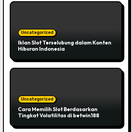
Uncategorized
Iklan Slot Terselubung dalam Konten
Hiburan Indonesia
Uncategorized
Cara Memilih Slot Berdasarkan
Tingkat Volatilitas di betwin188