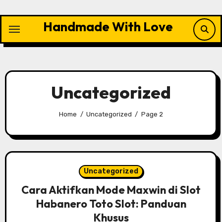
Skip
to
Handmade With Love
content
Uncategorized
Home
Uncategorized
Page 2
Uncategorized
Cara Aktifkan Mode Maxwin di Slot
Habanero Toto Slot: Panduan
Khusus